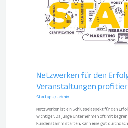
Startups
von
Veranstaltungen
profitieren
können
Netzwerken für den Erfolg
Veranstaltungen profitie
Startups
/
admin
Netzwerken ist ein Schlüsselaspekt für den Erfo
wichtiger. Da junge Unternehmen oft mit begren
Kundenstamm starten, kann eine gut durchdach