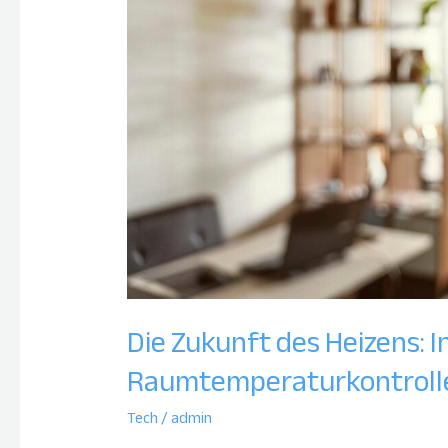
die
Raumtemperaturkontrolle
Die Zukunft des Heizens: 
Raumtemperaturkontroll
Tech
/
admin