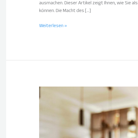
ausmachen. Dieser Artikel zeigt Ihnen, wie Sie 
können. Die Macht des […]
Weiterlesen »
Die
Zukunft
des
Heizens:
Innovative
Lösungen
für