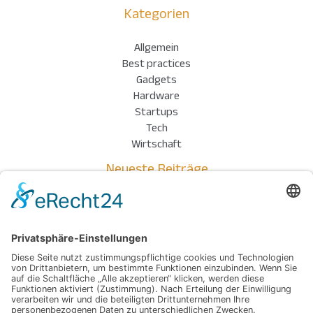
Kategorien
Allgemein
Best practices
Gadgets
Hardware
Startups
Tech
Wirtschaft
Neueste Beiträge
Einsatz kompakter Drucksensoren in der Industrie
Wenn Technik auf Kreativität trifft: So entstehen individuelle
Meisterwerke aus dem Digitaldruck
Stabil, platzsparend, sofort einsatzbereit – so gelingt der
perfekte Versand
Präzision auf neuem Niveau: Wenn Form und Genauigkeit den
Unterschied machen