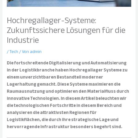
Hochregallager-Systeme:
Zukunftssichere Lösungen für die
Industrie
/
Tech
/ Von
admin
Die fortschreitende Digitalisierung und Automatisierung
in der Logistikbranche haben Hochregallager Systeme zu
einem unverzichtbaren Bestandteil moderner
Lagerhaltung gemacht. Diese Systeme maximieren die
Raumausnutzung und optimieren den Materialfluss durch
innovative Technologien. In diesem Artikel beleuchten wir
die technologischen Fortschritte in diesem Bereich und
analysieren die attraktivsten Regionen für
Logistikflächen, die durch ihre strategische Lage und
hervorragende Infrastruktur besonders begehrt sind.