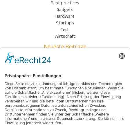
Best practices
Gadgets
Hardware
Startups
Tech
Wirtschaft
Neueste Beiträge
Einsatz kompakter Drucksensoren in der Industrie
Wenn Technik auf Kreativität trifft: So entstehen individuelle
Meisterwerke aus dem Digitaldruck
Stabil, platzsparend, sofort einsatzbereit – so gelingt der
perfekte Versand
Präzision auf neuem Niveau: Wenn Form und Genauigkeit den
Unterschied machen
Moderne Überdachunglösungen für Gärten und Terrassen in
Frankfurt
Schlagwörter